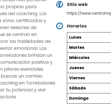
Sitio web
no propicio para
https://www.centrohop
vés del coaching. Los
 zona, certificados y
Horarios
ecen sesiones de
ue se centran en
Lunes
orar las habilidades de
Martes
nestar emocional. Los
Torrelodones brindan un
Miércoles
comunicación positiva y
Jueves
n pilares esenciales
i buscas un cambio
Viernes
coaching en Torrelodones
Sábado
 tu potencial y vivir
actoria.
Domingo