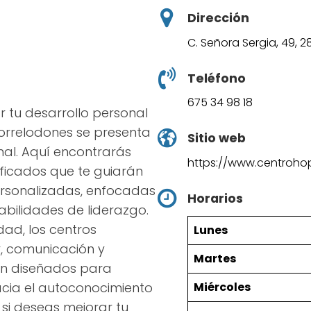
Dirección
C. Señora Sergia, 49, 
Teléfono
675 34 98 18
r tu desarrollo personal
Torrelodones se presenta
Sitio web
al. Aquí encontrarás
https://www.centroho
ificados que te guiarán
ersonalizadas, enfocadas
Horarios
abilidades de liderazgo.
dad, los centros
Lunes
r, comunicación y
Martes
án diseñados para
Miércoles
cia el autoconocimiento
 si deseas mejorar tu