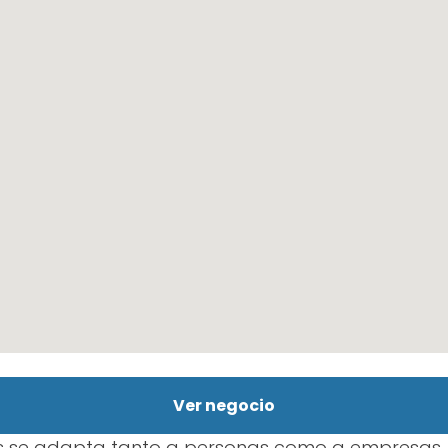
Ver negocio
es se adapta tanto a personas como a empresas.