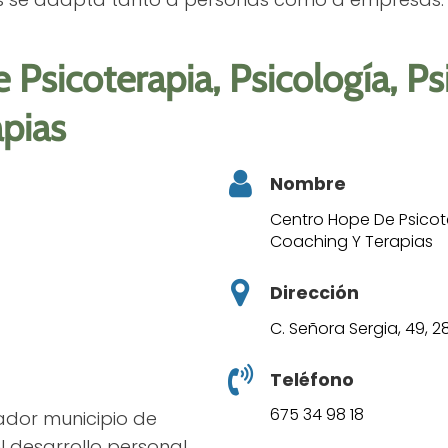
sicoterapia, Psicología, Psi
pias
Nombre
Centro Hope De Psicoter
Coaching Y Terapias
Dirección
C. Señora Sergia, 49, 
Teléfono
675 34 98 18
ador municipio de
l desarrollo personal