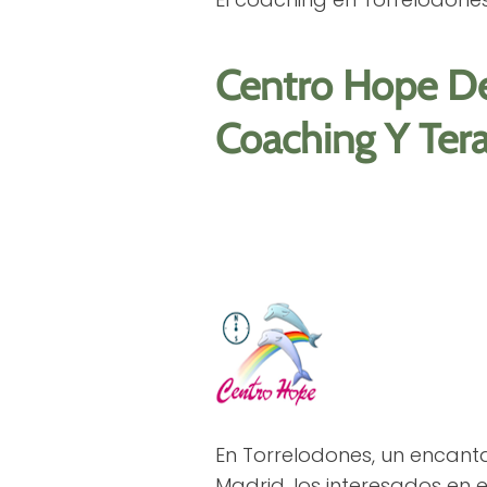
Centro Hope De P
Coaching Y Tera
En Torrelodones, un encant
Madrid, los interesados en e