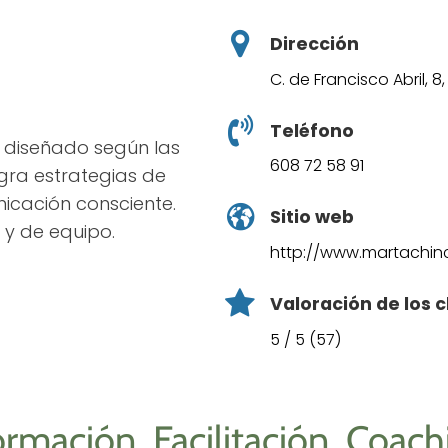
Dirección
C. de Francisco Abril, 8
Teléfono
á diseñado según las
608 72 58 91
gra estrategias de
icación consciente.
Sitio web
 y de equipo.
http://www.martachi
Valoración de los c
5 / 5 (57)
rmación, Facilitación, Coach