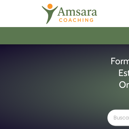
Form
Es
On