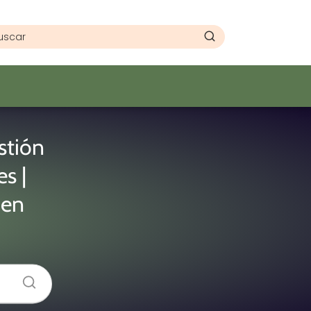
stión
s |
 en