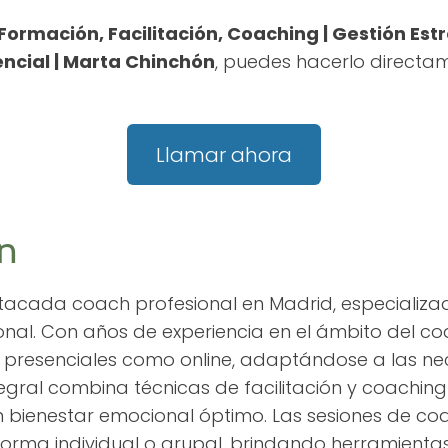
Formación, Facilitación, Coaching | Gestión Est
sencial | Marta Chinchón
, puedes hacerlo directa
Llamar ahora
n
acada coach profesional en Madrid, especializada
sonal. Con años de experiencia en el ámbito del c
o presenciales como online, adaptándose a las n
egral combina técnicas de facilitación y coaching 
un bienestar emocional óptimo. Las sesiones de c
orma individual o grupal, brindando herramientas